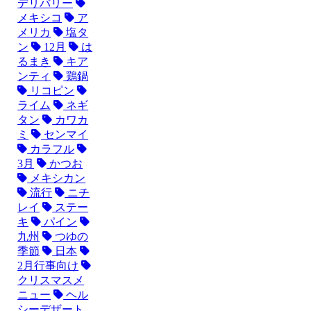
デリバリー
メキシコ
ア
メリカ
塩タ
ン
12月
は
るまき
キア
ンティ
鶏鍋
リコピン
ライム
ネギ
タン
カワカ
ミ
センマイ
カラフル
3月
かつお
メキシカン
流行
ニチ
レイ
ステー
キ
パイン
九州
つゆの
季節
日本
2月行事向け
クリスマスメ
ニュー
ヘル
シーデザート