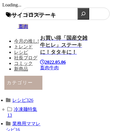
Loading...
検索
サイコロステーキ
畜肉
お買い得「国産交雑
今月の推し!
牛ヒレ」ステーキ
トレンド
に！タタキに！
レシピ
社長ブログ
2022.05.06
コミック
畜肉
牛肉
新商品
カテゴリー
レシピ
326
冷凍麺特集
13
業務用ママレ
シピ
16