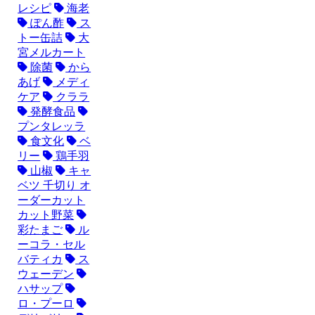
レシピ
海老
ぽん酢
ス
トー缶詰
大
宮メルカート
除菌
から
あげ
メディ
ケア
クララ
発酵食品
プンタレッラ
食文化
ベ
リー
鶏手羽
山椒
キャ
ベツ 千切り オ
ーダーカット
カット野菜
彩たまご
ル
ーコラ・セル
バティカ
ス
ウェーデン
ハサップ
ロ・プーロ