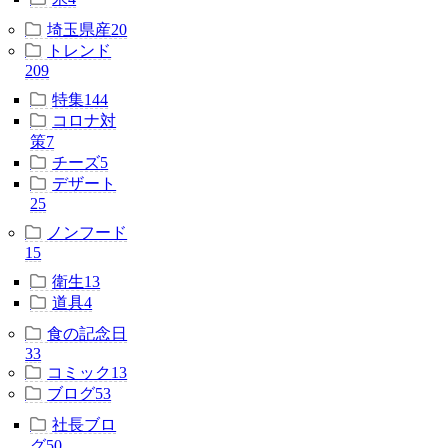
埼玉県産
20
トレンド
209
特集
144
コロナ対
策
7
チーズ
5
デザート
25
ノンフード
15
衛生
13
道具
4
食の記念日
33
コミック
13
ブログ
53
社長ブロ
グ
50