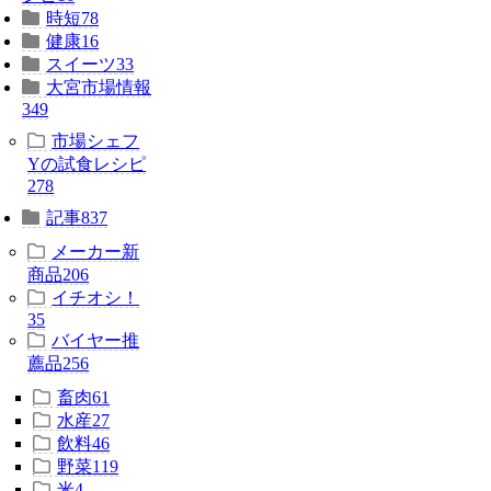
時短
78
健康
16
スイーツ
33
大宮市場情報
349
市場シェフ
Yの試食レシピ
278
記事
837
メーカー新
商品
206
イチオシ！
35
バイヤー推
薦品
256
畜肉
61
水産
27
飲料
46
野菜
119
米
4