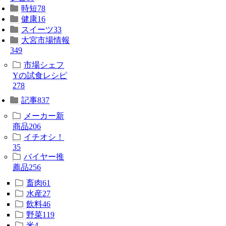
時短
78
健康
16
スイーツ
33
大宮市場情報
349
市場シェフ
Yの試食レシピ
278
記事
837
メーカー新
商品
206
イチオシ！
35
バイヤー推
薦品
256
畜肉
61
水産
27
飲料
46
野菜
119
米
4