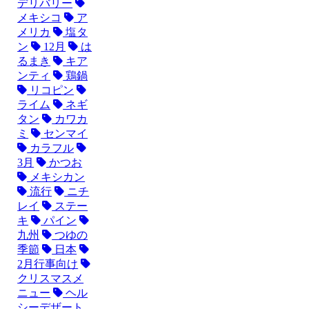
デリバリー
メキシコ
ア
メリカ
塩タ
ン
12月
は
るまき
キア
ンティ
鶏鍋
リコピン
ライム
ネギ
タン
カワカ
ミ
センマイ
カラフル
3月
かつお
メキシカン
流行
ニチ
レイ
ステー
キ
パイン
九州
つゆの
季節
日本
2月行事向け
クリスマスメ
ニュー
ヘル
シーデザート