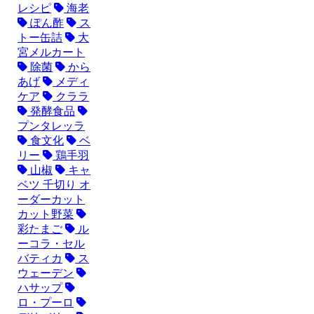
レシピ
海老
ぽん酢
ス
トー缶詰
大
宮メルカート
除菌
から
あげ
メディ
ケア
クララ
発酵食品
プンタレッラ
食文化
ベ
リー
鶏手羽
山椒
キャ
ベツ 千切り オ
ーダーカット
カット野菜
彩たまご
ル
ーコラ・セル
バティカ
ス
ウェーデン
ハサップ
ロ・プーロ