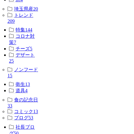
埼玉県産
20
トレンド
209
特集
144
コロナ対
策
7
チーズ
5
デザート
25
ノンフード
15
衛生
13
道具
4
食の記念日
33
コミック
13
ブログ
53
社長ブロ
グ
50