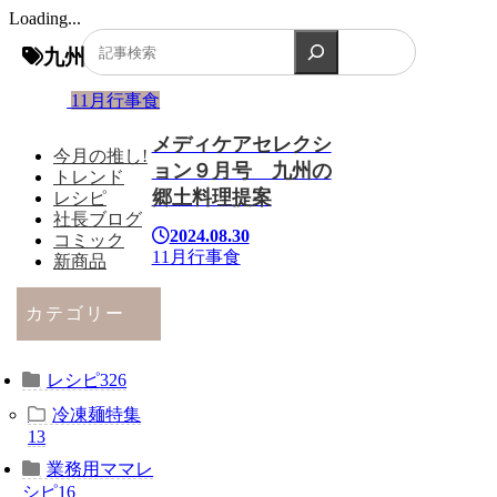
Loading...
検索
九州
11月行事食
メディケアセレクシ
今月の推し!
ョン９月号 九州の
トレンド
郷土料理提案
レシピ
社長ブログ
2024.08.30
コミック
11月行事食
新商品
カテゴリー
レシピ
326
冷凍麺特集
13
業務用ママレ
シピ
16