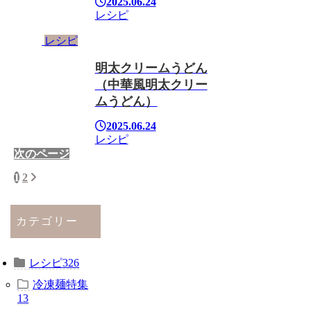
2025.06.24
レシピ
レシピ
明太クリームうどん
（中華風明太クリー
ムうどん）
2025.06.24
レシピ
次のページ
次
1
2
へ
カテゴリー
レシピ
326
冷凍麺特集
13