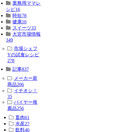
業務用ママレ
シピ
16
時短
78
健康
16
スイーツ
33
大宮市場情報
349
市場シェフ
Yの試食レシピ
278
記事
837
メーカー新
商品
206
イチオシ！
35
バイヤー推
薦品
256
畜肉
61
水産
27
飲料
46