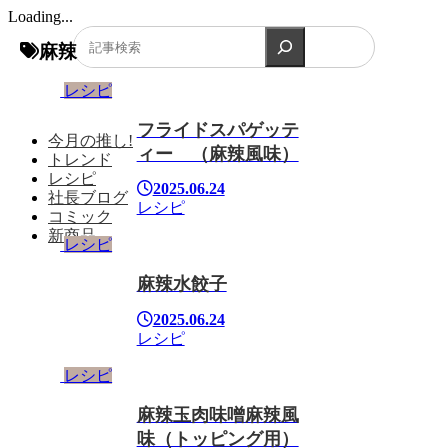
Loading...
検索
麻辣
レシピ
フライドスパゲッテ
今月の推し!
ィー （麻辣風味）
トレンド
レシピ
2025.06.24
社長ブログ
レシピ
コミック
新商品
レシピ
麻辣水餃子
2025.06.24
レシピ
レシピ
麻辣玉肉味噌麻辣風
味（トッピング用）