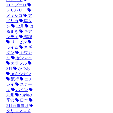
ロ・プーロ
デリバリー
メキシコ
ア
メリカ
塩タ
ン
12月
は
るまき
キア
ンティ
鶏鍋
リコピン
ライム
ネギ
タン
カワカ
ミ
センマイ
カラフル
3月
かつお
メキシカン
流行
ニチ
レイ
ステー
キ
パイン
九州
つゆの
季節
日本
2月行事向け
クリスマスメ