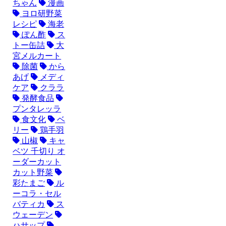
ちゃん
漫画
ヨロ研野菜
レシピ
海老
ぽん酢
ス
トー缶詰
大
宮メルカート
除菌
から
あげ
メディ
ケア
クララ
発酵食品
プンタレッラ
食文化
ベ
リー
鶏手羽
山椒
キャ
ベツ 千切り オ
ーダーカット
カット野菜
彩たまご
ル
ーコラ・セル
バティカ
ス
ウェーデン
ハサップ