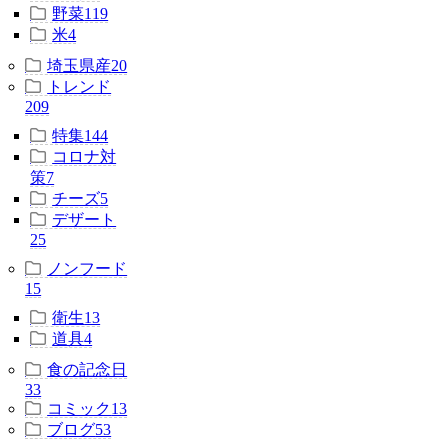
野菜
119
米
4
埼玉県産
20
トレンド
209
特集
144
コロナ対
策
7
チーズ
5
デザート
25
ノンフード
15
衛生
13
道具
4
食の記念日
33
コミック
13
ブログ
53