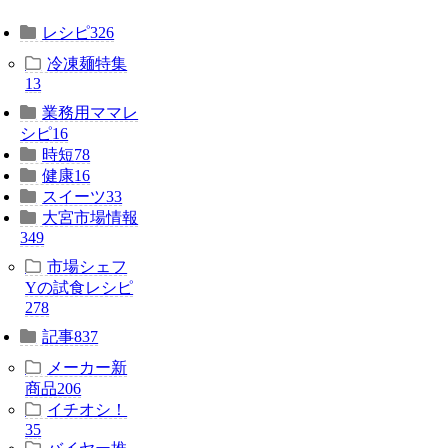
レシピ
326
冷凍麺特集
13
業務用ママレ
シピ
16
時短
78
健康
16
スイーツ
33
大宮市場情報
349
市場シェフ
Yの試食レシピ
278
記事
837
メーカー新
商品
206
イチオシ！
35