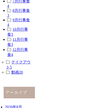
7月行事食
4
8月行事食
3
9月行事食
4
10月行事
食
3
11月行事
食
3
12月行事
食
4
テイクアウ
ト
5
動画
20
アーカイブ
2026年8月