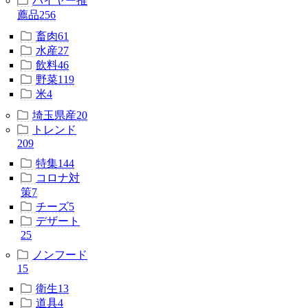
バイヤー推
薦品
256
畜肉
61
水産
27
飲料
46
野菜
119
米
4
埼玉県産
20
トレンド
209
特集
144
コロナ対
策
7
チーズ
5
デザート
25
ノンフード
15
衛生
13
道具
4