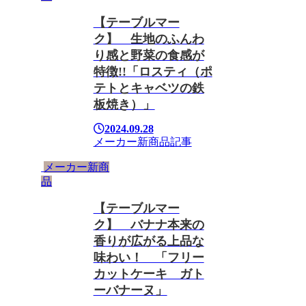
【テーブルマー
ク】 生地のふんわ
り感と野菜の食感が
特徴!!「ロスティ（ポ
テトとキャベツの鉄
板焼き）」
2024.09.28
メーカー新商品
記事
メーカー新商
品
【テーブルマー
ク】 バナナ本来の
香りが広がる上品な
味わい！ 「フリー
カットケーキ ガト
ーバナーヌ」