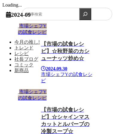
Loading...
検索
2024-09
市場シェフY
の試食レシピ
今月の推し!
【市場の試食レシ
トレンド
ピ】☆秋野菜のカシ
レシピ
ューナッツ炒め☆
社長ブログ
コミック
2024.09.30
新商品
市場シェフYの試食レシ
ピ
市場シェフY
の試食レシピ
【市場の試食レシ
ピ】☆シャインマス
カットとルバーブの
冷製スープ☆