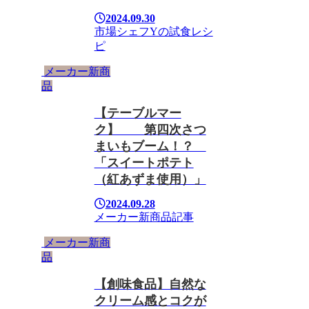
2024.09.30
市場シェフYの試食レシ
ピ
メーカー新商
品
【テーブルマー
ク】 第四次さつ
まいもブーム！？
「スイートポテト
（紅あずま使用）」
2024.09.28
メーカー新商品
記事
メーカー新商
品
【創味食品】自然な
クリーム感とコクが