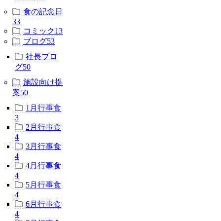
食の記念日
33
コミック
13
ブログ
53
社長ブロ
グ
50
施設向け提
案
50
1月行事食
3
2月行事食
4
3月行事食
4
4月行事食
4
5月行事食
4
6月行事食
4