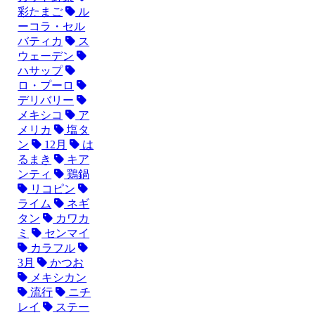
彩たまご
ル
ーコラ・セル
バティカ
ス
ウェーデン
ハサップ
ロ・プーロ
デリバリー
メキシコ
ア
メリカ
塩タ
ン
12月
は
るまき
キア
ンティ
鶏鍋
リコピン
ライム
ネギ
タン
カワカ
ミ
センマイ
カラフル
3月
かつお
メキシカン
流行
ニチ
レイ
ステー