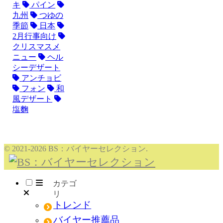
キ
パイン
九州
つゆの
季節
日本
2月行事向け
クリスマスメ
ニュー
ヘル
シーデザート
アンチョビ
フォン
和
風デザート
塩麴
© 2021-2026 BS：バイヤーセレクション.
メニュー
トレンド
バイヤー推薦品