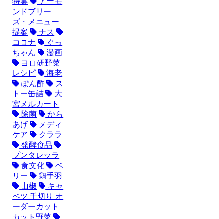
特集
アーモ
ンドブリー
ズ・メニュー
提案
ナス
コロナ
ぐっ
ちゃん
漫画
ヨロ研野菜
レシピ
海老
ぽん酢
ス
トー缶詰
大
宮メルカート
除菌
から
あげ
メディ
ケア
クララ
発酵食品
プンタレッラ
食文化
ベ
リー
鶏手羽
山椒
キャ
ベツ 千切り オ
ーダーカット
カット野菜