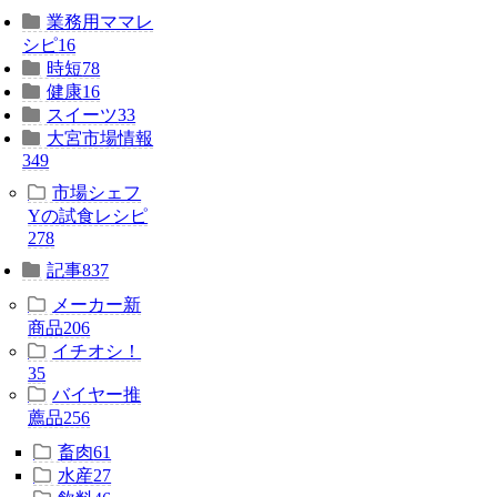
業務用ママレ
シピ
16
時短
78
健康
16
スイーツ
33
大宮市場情報
349
市場シェフ
Yの試食レシピ
278
記事
837
メーカー新
商品
206
イチオシ！
35
バイヤー推
薦品
256
畜肉
61
水産
27