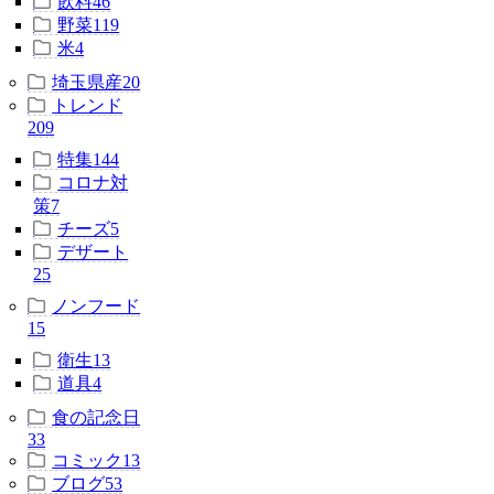
飲料
46
野菜
119
米
4
埼玉県産
20
トレンド
209
特集
144
コロナ対
策
7
チーズ
5
デザート
25
ノンフード
15
衛生
13
道具
4
食の記念日
33
コミック
13
ブログ
53