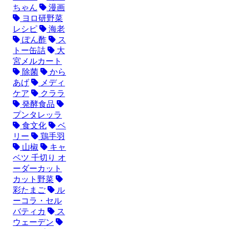
ちゃん
漫画
ヨロ研野菜
レシピ
海老
ぽん酢
ス
トー缶詰
大
宮メルカート
除菌
から
あげ
メディ
ケア
クララ
発酵食品
プンタレッラ
食文化
ベ
リー
鶏手羽
山椒
キャ
ベツ 千切り オ
ーダーカット
カット野菜
彩たまご
ル
ーコラ・セル
バティカ
ス
ウェーデン