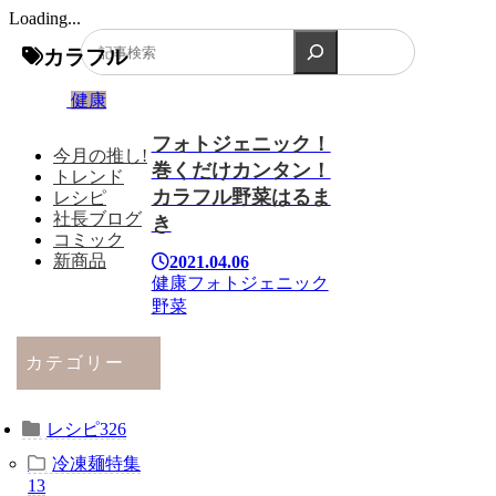
Loading...
検索
カラフル
健康
フォトジェニック！
今月の推し!
巻くだけカンタン！
トレンド
カラフル野菜はるま
レシピ
社長ブログ
き
コミック
新商品
2021.04.06
健康
フォトジェニック
野菜
カテゴリー
レシピ
326
冷凍麺特集
13