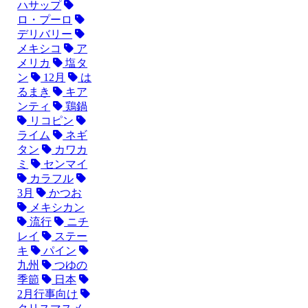
ハサップ
ロ・プーロ
デリバリー
メキシコ
ア
メリカ
塩タ
ン
12月
は
るまき
キア
ンティ
鶏鍋
リコピン
ライム
ネギ
タン
カワカ
ミ
センマイ
カラフル
3月
かつお
メキシカン
流行
ニチ
レイ
ステー
キ
パイン
九州
つゆの
季節
日本
2月行事向け