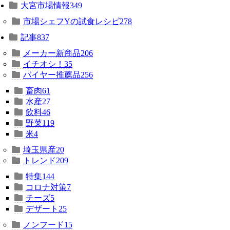
市場シェフYの試食レシピ
278
記事
837
メーカー新商品
206
イチオシ！
35
バイヤー推薦品
256
畜肉
61
水産
27
飲料
46
野菜
119
米
4
埼玉県産
20
トレンド
209
特集
144
コロナ対策
7
チーズ
5
デザート
25
ノンフード
15