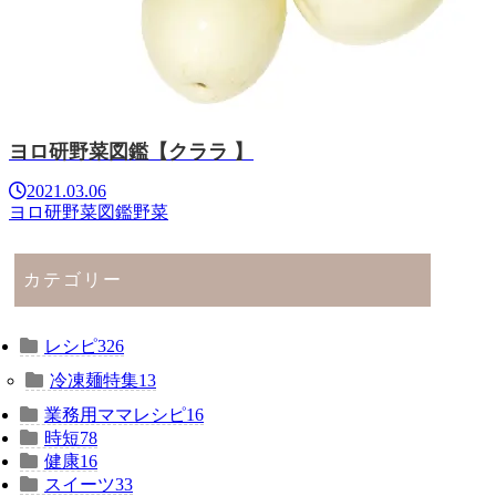
ヨロ研野菜図鑑【クララ 】
2021.03.06
ヨロ研野菜図鑑
野菜
カテゴリー
レシピ
326
冷凍麺特集
13
業務用ママレシピ
16
時短
78
健康
16
スイーツ
33
大宮市場情報
349