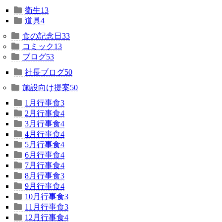
衛生
13
道具
4
食の記念日
33
コミック
13
ブログ
53
社長ブログ
50
施設向け提案
50
1月行事食
3
2月行事食
4
3月行事食
4
4月行事食
4
5月行事食
4
6月行事食
4
7月行事食
4
8月行事食
3
9月行事食
4
10月行事食
3
11月行事食
3
12月行事食
4