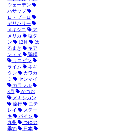
ウェーデン
ハサップ
ロ・プーロ
デリバリー
メキシコ
ア
メリカ
塩タ
ン
12月
は
るまき
キア
ンティ
鶏鍋
リコピン
ライム
ネギ
タン
カワカ
ミ
センマイ
カラフル
3月
かつお
メキシカン
流行
ニチ
レイ
ステー
キ
パイン
九州
つゆの
季節
日本