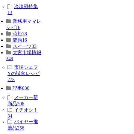
冷凍麺特集
13
業務用ママレ
シピ
16
時短
78
健康
16
スイーツ
33
大宮市場情報
349
市場シェフ
Yの試食レシピ
278
記事
836
メーカー新
商品
206
イチオシ！
34
バイヤー推
薦品
256