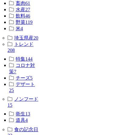
畜肉
61
水産
27
飲料
46
野菜
119
米
4
埼玉県産
20
トレンド
208
特集
144
コロナ対
策
7
チーズ
5
デザート
25
ノンフード
15
衛生
13
道具
4
食の記念日