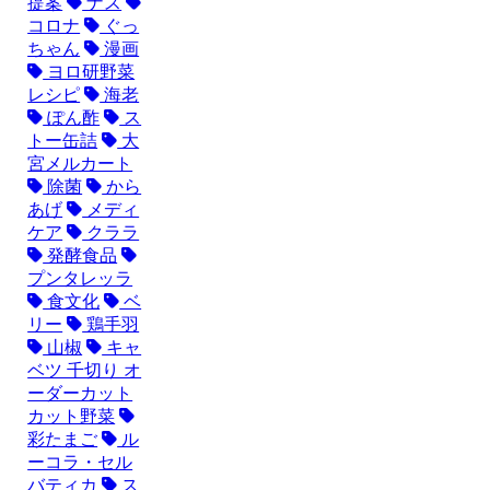
提案
ナス
コロナ
ぐっ
ちゃん
漫画
ヨロ研野菜
レシピ
海老
ぽん酢
ス
トー缶詰
大
宮メルカート
除菌
から
あげ
メディ
ケア
クララ
発酵食品
プンタレッラ
食文化
ベ
リー
鶏手羽
山椒
キャ
ベツ 千切り オ
ーダーカット
カット野菜
彩たまご
ル
ーコラ・セル
バティカ
ス