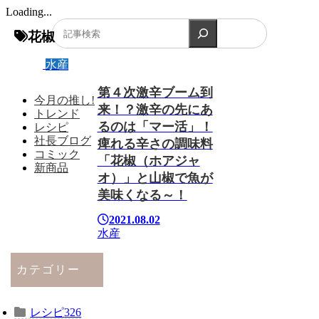
Loading...
検索
花椒
水産
第４次激辛ブーム到
今月の推し!
来！？激辛の先にあ
トレンド
るのは「マー活」！
レシピ
社長ブログ
痺れる辛さの調味料
コミック
「花椒（ホアジャ
新商品
オ）」と山椒で魚が
美味くなる～！
2021.08.02
水産
カテゴリー
レシピ
326