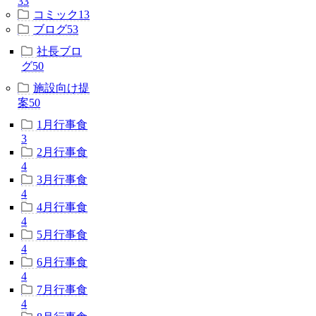
33
コミック
13
ブログ
53
社長ブロ
グ
50
施設向け提
案
50
1月行事食
3
2月行事食
4
3月行事食
4
4月行事食
4
5月行事食
4
6月行事食
4
7月行事食
4