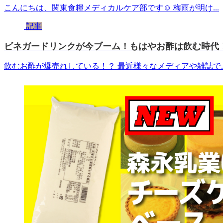
こんにちは、関東食糧メディカルケア部です☺ 梅雨が明け...
記事
ビネガードリンクが今ブーム！もはやお酢は飲む時代
飲むお酢が爆売れしている！？ 最近様々なメディアや雑誌で..