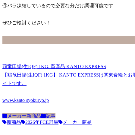
④バラ凍結しているので必要な分だけ調理可能です
ぜひご検討ください！
鶏竜田揚(生IQF) 1KG: 畜産品 KANTO EXPRESS
【鶏竜田揚(生IQF) 1KG】 KANTO EXPRESSは関東
イトです。
www.kanto-syokuryo.jp
メーカー新商品
記事
新商品
2026年FCE群馬
メーカー商品