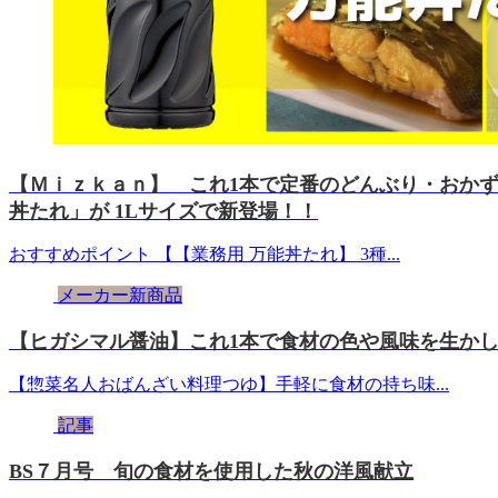
【Ｍｉｚｋａｎ】 これ1本で定番のどんぶり・おか
丼たれ」が 1Lサイズで新登場！！
おすすめポイント 【【業務用 万能丼たれ】 3種...
メーカー新商品
【ヒガシマル醤油】これ1本で食材の色や風味を生か
【惣菜名人おばんざい料理つゆ】手軽に食材の持ち味...
記事
BS７月号 旬の食材を使用した秋の洋風献立