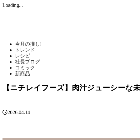
Loading...
検索
今月の推し!
トレンド
レシピ
社長ブログ
コミック
新商品
【ニチレイフーズ】肉汁ジューシーな
2026.04.14