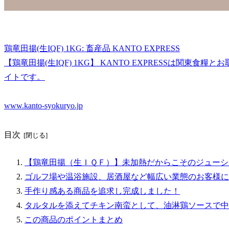
鶏竜田揚(生IQF) 1KG: 畜産品 KANTO EXPRESS
【鶏竜田揚(生IQF) 1KG】 KANTO EXPRESSは関東
イトです。
www.kanto-syokuryo.jp
目次
【鶏竜田揚（生ＩＱＦ）】未加熱だからこそのジューシ
ゴルフ場や温浴施設、居酒屋など幅広い業態のお客様に
手作り感ある商品を追求し完成しました！
タルタルを添えてチキン南蛮として、油淋鶏ソースで中
この商品のポイントまとめ