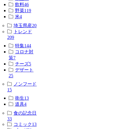
飲料
46
野菜
119
米
4
埼玉県産
20
トレンド
209
特集
144
コロナ対
策
7
チーズ
5
デザート
25
ノンフード
15
衛生
13
道具
4
食の記念日
33
コミック
13