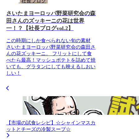
社長ブログ
さいたまヨーロッパ野菜研究会の森
田さんのズッキーニの花は世界
一！？【社長ブログvol.2】
この時期にしか食べられない旬の素材
さいたまヨーロッパ野菜研究会の森田さ
んの花ズッキーニ。 フリットにして食
べたら最高！マッシュポテトを詰めて焼
いても、グラタンにしても映えるしおい
しい！
【市場の試食レシピ】☆シャインマスカ
ットとチーズの冷製スープ☆