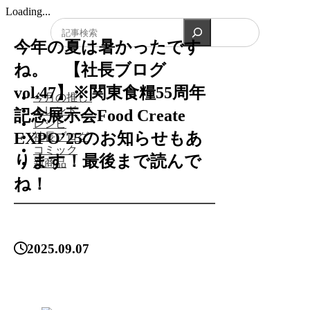
Loading...
検索
今年の夏は暑かったです
ね。 【社長ブログ
vol.47】※関東食糧55周年
今月の推し!
トレンド
記念展示会Food Create
レシピ
EXPO’25のお知らせもあ
社長ブログ
コミック
ります！最後まで読んで
新商品
ね！
2025.09.07