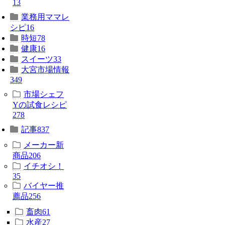
13
業務用ママレ
シピ
16
時短
78
健康
16
スイーツ
33
大宮市場情報
349
市場シェフ
Yの試食レシピ
278
記事
837
メーカー新
商品
206
イチオシ！
35
バイヤー推
薦品
256
畜肉
61
水産
27