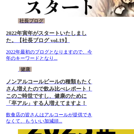
社長ブログ
2022年寅年がスタートいたしまし
た。【社長ブログ vol.19】
2022年最初のブログとなりますので、今
年のキーワードとなり...
健康
ノンアルコールビールの種類もたく
さん増えたので飲み比べレポート！
このご時世ですし、健康のために
「卒アル」する人増えてますよ！
飲食店の皆さんはアルコールが提供でき
なくて、もういい加減頭...