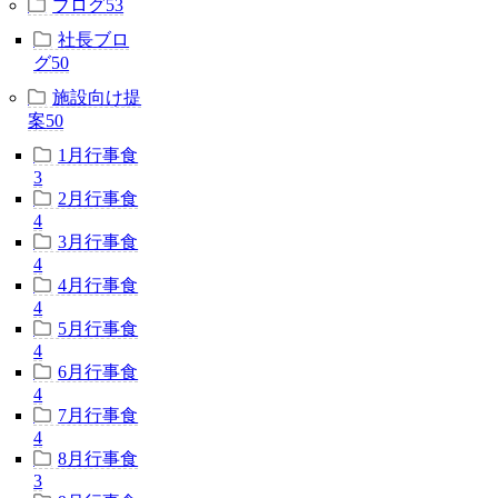
ブログ
53
社長ブロ
グ
50
施設向け提
案
50
1月行事食
3
2月行事食
4
3月行事食
4
4月行事食
4
5月行事食
4
6月行事食
4
7月行事食
4
8月行事食
3