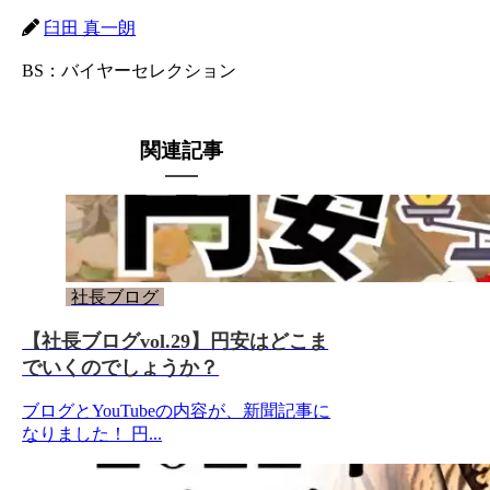
臼田 真一朗
BS：バイヤーセレクション
関連記事
社長ブログ
【社長ブログvol.29】円安はどこま
でいくのでしょうか？
ブログとYouTubeの内容が、新聞記事に
なりました！ 円...