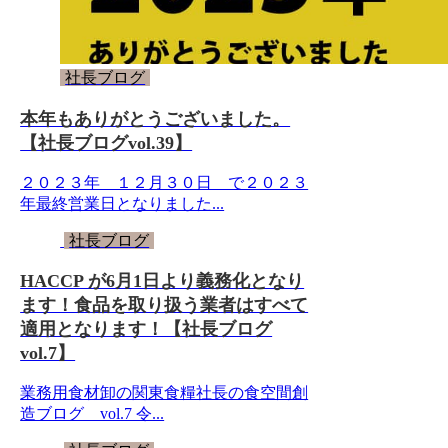
社長ブログ
本年もありがとうございました。
【社長ブログvol.39】
２０２３年 １２月３０日 で２０２３
年最終営業日となりました...
社長ブログ
HACCP が6月1日より義務化となり
ます！食品を取り扱う業者はすべて
適用となります！【社長ブログ
vol.7】
業務用食材卸の関東食糧社長の食空間創
造ブログ vol.7 令...