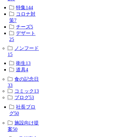
特集
144
コロナ対
策
7
チーズ
5
デザート
25
ノンフード
15
衛生
13
道具
4
食の記念日
33
コミック
13
ブログ
53
社長ブロ
グ
50
施設向け提
案
50