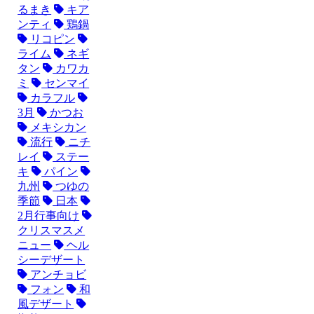
るまき
キア
ンティ
鶏鍋
リコピン
ライム
ネギ
タン
カワカ
ミ
センマイ
カラフル
3月
かつお
メキシカン
流行
ニチ
レイ
ステー
キ
パイン
九州
つゆの
季節
日本
2月行事向け
クリスマスメ
ニュー
ヘル
シーデザート
アンチョビ
フォン
和
風デザート