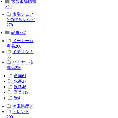
大宮市場情報
349
市場シェフ
Yの試食レシピ
278
記事
837
メーカー新
商品
206
イチオシ！
35
バイヤー推
薦品
256
畜肉
61
水産
27
飲料
46
野菜
119
米
4
埼玉県産
20
トレンド
209