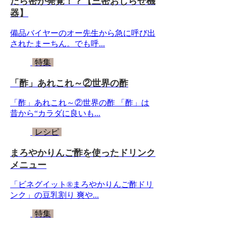
たら密が発覚！？【三密おしらせ機
器】
備品バイヤーのオー先生から急に呼び出
されたまーちん。でも呼...
特集
「酢」あれこれ～②世界の酢
「酢」あれこれ～②世界の酢 「酢」は
昔から“カラダに良いも...
レシピ
まろやかりんご酢を使ったドリンク
メニュー
「ビネグイット®まろやかりんご酢ドリ
ンク」の豆乳割り 爽や...
特集