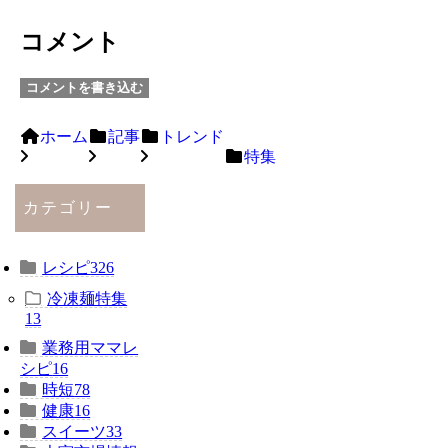
コメント
コメントを書き込む
ホーム
記事
トレンド
特集
カテゴリー
レシピ
326
冷凍麺特集
13
業務用ママレ
シピ
16
時短
78
健康
16
スイーツ
33