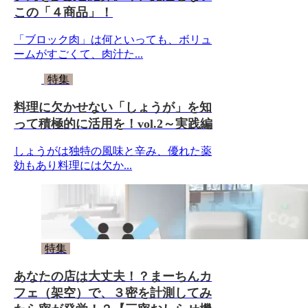
この「４商品」！
「ブロック肉」は何といっても、ボリュ
ームがすごくて、肉汁た...
特集
料理に欠かせない「しょうが」を知
って積極的に活用を！vol.2～実践編
しょうがは独特の風味と辛み、優れた薬
効もあり料理には欠か...
特集
あなたの店は大丈夫！？まーちんカ
フェ（架空）で、３密を計測してみ