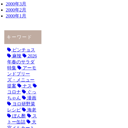
2000年3月
2000年2月
2000年1月
キーワード
ピンチョス
麻辣
2026
年春のサラダ
特集
アーモ
ンドブリー
ズ・メニュー
提案
ナス
コロナ
ぐっ
ちゃん
漫画
ヨロ研野菜
レシピ
海老
ぽん酢
ス
トー缶詰
大
宮メルカート