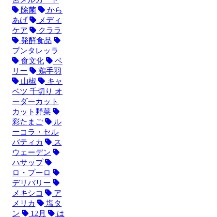
除菌
から
あげ
メディ
ケア
クララ
発酵食品
プンタレッラ
食文化
ベ
リー
鶏手羽
山椒
キャ
ベツ 千切り オ
ーダーカット
カット野菜
彩たまご
ル
ーコラ・セル
バティカ
ス
ウェーデン
ハサップ
ロ・プーロ
デリバリー
メキシコ
ア
メリカ
塩タ
ン
12月
は