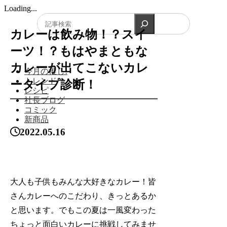
Loading...
検索
カレーは飲み物！？スイ
ーツ！？もはやまともな
カレーが出てこないカレ
今月の推し!
トレンド
ータイプ診断！
レシピ
社長ブログ
コミック
新商品
2022.05.16
大人も子供もみんな大好きなカレー！皆
さんカレーへのこだわり、きっとあるか
と思います。でもこの夏は一風変わった
ちょっと面白いカレーに挑戦してみませ